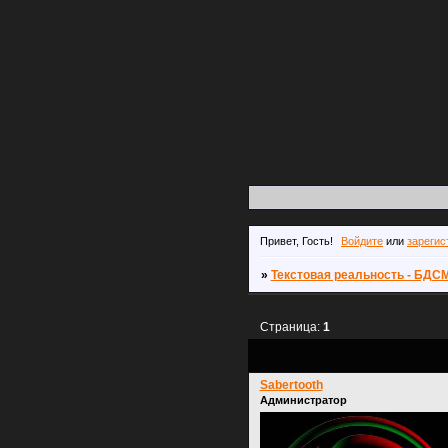
Привет, Гость!
Войдите
или
зарегис
»
Текстовая реальность - БДС
Страница:
1
Sabertooth
Администратор