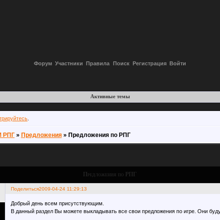
Форум
Участники
Правила
Поиск
Регистрация
Войти
Активные темы
трируйтесь
.
М РПГ
»
Предложения
»
Предложения по РПГ
Предложения по РПГ
Поделиться
2009-04-24 11:29:13
Добрый день всем присутствующим.
В данный раздел Вы можете выкладывать все свои предложения по игре. Они буд